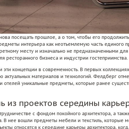
снова посещать прошлое, а о том, чтобы его продолжит
редметы интерьера как неотъемлемую часть единого пр
ретному месту и изначально не предназначенными для
я ресторанного бизнеса и индустрии гостеприимства.
ти эти концепции в современность. В первых коллекция
 актуальных материалов и технологий. Фелдберг отмеч
и отелей уникальные предметы, которые ранее сущест
ль из проектов середины карье
отрудничестве с фондом покойного архитектора, а также
а. В нее вошли предметы мебели и текстиль, которые м
бъекты относятся к середине карьеры архитектора, ко