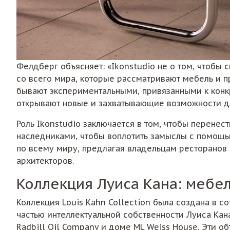
Фелдберг объясняет: «Ikonstudio не о том, чтобы 
со всего мира, которые рассматривают мебель и п
бывают экспериментальными, привязанными к конк
открывают новые и захватывающие возможности дл
Роль Ikonstudio заключается в том, чтобы перенес
наследниками, чтобы воплотить замыслы с помощью
по всему миру, предлагая владельцам ресторанов 
архитекторов.
Коллекция Луиса Кана: мебе
Коллекция Louis Kahn Collection была создана в с
частью интеллектуальной собственности Луиса Кан
Radbill Oil Company и доме ML Weiss House. Эти о