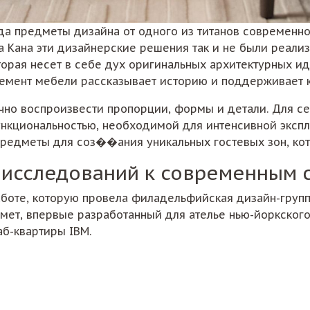
гда предметы дизайна от одного из титанов современн
са Кана эти дизайнерские решения так и не были реали
торая несет в себе дух оригинальных архитектурных и
емент мебели рассказывает историю и поддерживает 
чно воспроизвести пропорции, формы и детали. Для се
ункциональностью, необходимой для интенсивной эксплу
редметы для соз��ания уникальных гостевых зон, ко
 исследований к современным 
аботе, которую провела филадельфийская дизайн-групп
мет, впервые разработанный для ателье нью-йоркског
б-квартиры IBM.