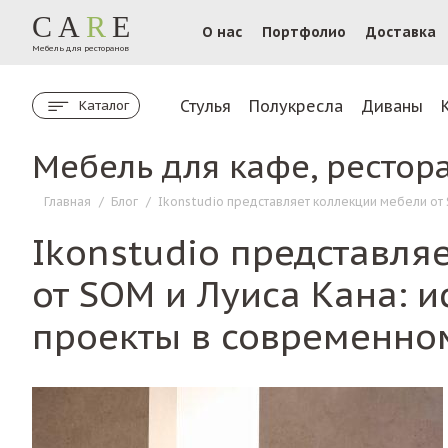
CA
R
E
О нас
Портфолио
Доставка
Мебель для ресторанов
Стулья
Полукресла
Диваны
Каталог
Мебель для кафе, рестор
Главная
/
Блог
/
Ikonstudio представляет коллекции мебели от
Ikonstudio представля
от SOM и Луиса Кана: 
проекты в современно