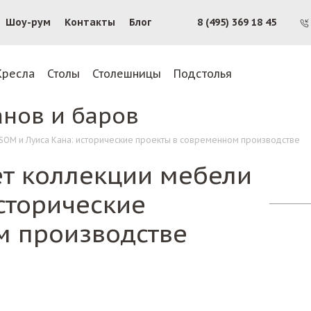
Шоу-рум
Контакты
Блог
8 (495) 369 18 45
Кресла
Столы
Столешницы
Подстолья
анов и баров
 SOM и Луиса Кана: исторические проекты в современном производстве
ет коллекции мебели
исторические
м производстве