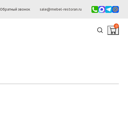
Обратный звонок
sale@mebel-restoran.ru
0