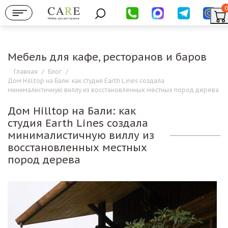
0
Мебель для ресторанов
Мебель для кафе, ресторанов и баров
Главная
/
Блог
/
Дом Hilltop на Бали: как студия Earth Lines создала
минималистичную виллу из восстановленных местных пород дерева
Дом Hilltop на Бали: как
студия Earth Lines создала
минималистичную виллу из
восстановленных местных
пород дерева