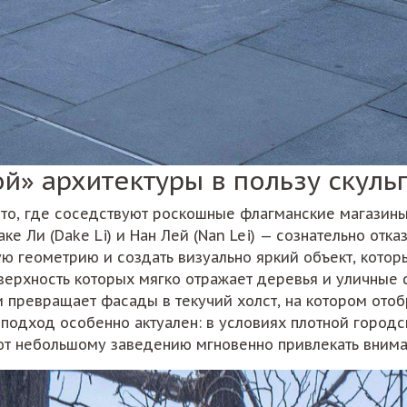
ой» архитектуры в пользу скул
есто, где соседствуют роскошные флагманские магазины
ке Ли (Dake Li) и Нан Лей (Nan Lei) — сознательно отка
ю геометрию и создать визуально яркий объект, которы
поверхность которых мягко отражает деревья и уличн
превращает фасады в текучий холст, на котором ото
 подход особенно актуален: в условиях плотной город
т небольшому заведению мгновенно привлекать внима