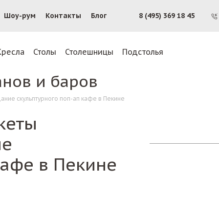
Шоу-рум
Контакты
Блог
8 (495) 369 18 45
Кресла
Столы
Столешницы
Подстолья
анов и баров
ание скульптурного поп-ап кафе в Пекине
кеты
ие
кафе в Пекине