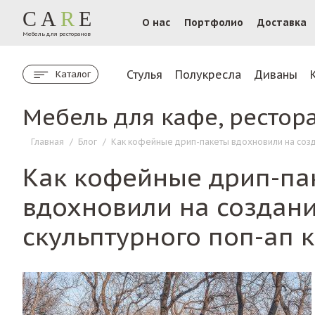
CA
R
E
О нас
Портфолио
Доставка
Мебель для ресторанов
Стулья
Полукресла
Диваны
Каталог
Мебель для кафе, рестор
Главная
/
Блог
/
Как кофейные дрип-пакеты вдохновили на созд
Как кофейные дрип-па
вдохновили на создан
скульптурного поп-ап 