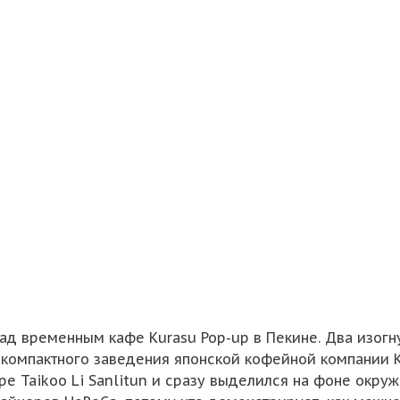
 над временным кафе Kurasu Pop-up в Пекине. Два изо
 компактного заведения японской кофейной компании K
е Taikoo Li Sanlitun и сразу выделился на фоне окру