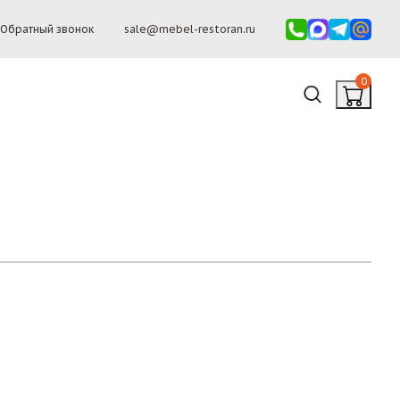
Обратный звонок
sale@mebel-restoran.ru
0