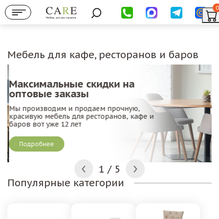
0
Мебель для ресторанов
Мебель для кафе, ресторанов и баров
Максимальные скидки на
Б
оптовые заказы
М
Мы производим и продаем прочную,
п
красивую мебель для ресторанов, кафе и
д
баров вот уже 12 лет
Подробнее
2
/
5
Популярные категории