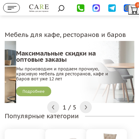
0
Мебель для ресторанов
Мебель для кафе, ресторанов и баров
Максимальные скидки на
Б
оптовые заказы
М
Мы производим и продаем прочную,
п
красивую мебель для ресторанов, кафе и
д
баров вот уже 12 лет
Подробнее
2
/
5
Популярные категории