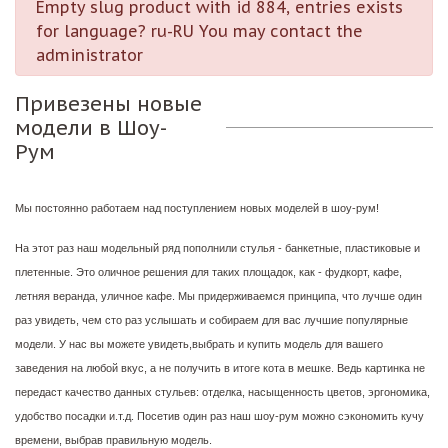
Empty slug product with id 884, entries exists
for language? ru-RU You may contact the
administrator
Привезены новые
модели в Шоу-
Рум
Мы постоянно работаем над поступлением новых моделей в шоу-рум!
На этот раз наш модельный ряд пополнили стулья - банкетные, пластиковые и
плетенные. Это оличное решения для таких площадок, как - фудкорт, кафе,
летняя веранда, уличное кафе. Мы придерживаемся принципа, что лучше один
раз увидеть, чем сто раз услышать и собираем для вас лучшие популярные
модели. У нас вы можете увидеть,выбрать и купить модель для вашего
заведения на любой вкус, а не получить в итоге кота в мешке. Ведь картинка не
передаст качество данных стульев: отделка, насыщенность цветов, эргономика,
удобство посадки и.т.д. Посетив один раз наш шоу-рум можно сэкономить кучу
времени, выбрав правильную модель.